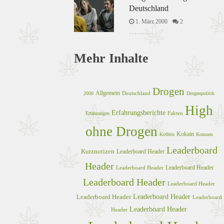
Deutschland
1. März 2000
2
Mehr Inhalte
Drogen
Allgemein
Deutschland
2000
Drogenpolitik
High
Erfahrungsberichte
Fakten
Erfahrungen
ohne Drogen
Kokain
Koffein
Konsum
Leaderboard
Kurznotizen
Leaderboard Header
Header
Leaderboard Header
Leaderboard Header
Leaderboard Header
Leaderboard Header
Leaderboard Header
Leaderboard Header
Leaderboard
Leaderboard Header
Header