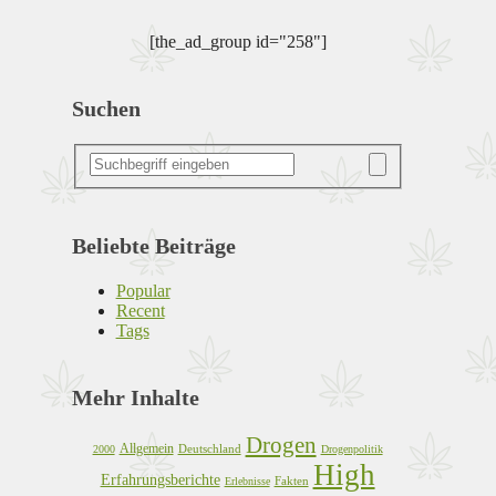
[the_ad_group id="258"]
Gründe für die Legalisierung von
Suchen
Cannabis
Beliebte Beiträge
Popular
Recent
Tags
Mehr Inhalte
Drogen
Allgemein
Deutschland
2000
Drogenpolitik
High
Erfahrungsberichte
Fakten
Erlebnisse